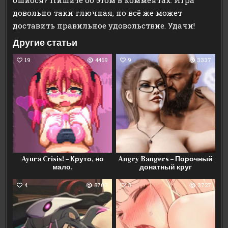
довольно таки глючная, но всё же может
доставить правильное удовольствие. Удачи!
Другие статьи
19
4469
9
3337
Ayura Crisis! – Круто, но
Angry Bangers – Порочный
мало.
донатный круг
4
8707
3
3727