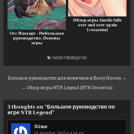
Обзор игры Amelie falls
over and over again
(+ссылка)
Orc Massage – Небольшое
руководство, Основы
игры
TAGGED
РУКОВОДСТВА
Навигация
Большое руководство для новичков в Booty Heroes →
по
← Обзор игры NTR Legend (NTR Densetsu)
записям
3 thoughts on “
Большое руководство по
игре NTR Legend
”
Slime
:
14 декабря, 2023 в 4:34 дп