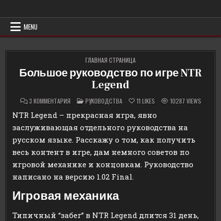
Skip
Erowind
Обзоры и руководства на эротические игры
to
content
MENU
ГЛАВНАЯ СТРАНИЦА
Большое руководство по игре NTR
Legend
К
POSTED
3 КОММЕНТАРИЯ
РУКОВОДСТВА
11
LIKES
10287
VIEWS
ЗАПИСИ
IN
БОЛЬШОЕ
NTR Legend – прекрасная игра, явно
РУКОВОДСТВО
ПО
заслуживающая отдельного руководства на
ИГРЕ
NTR
русском языке. Расскажу о том, как получить
LEGEND
весь контент в игре, дам немного советов по
игровой механике и концовкам. Руководство
написано на версию 1.02 Final.
Игровая механика
Типичный “забег” в NTR Legend длится 31 день,