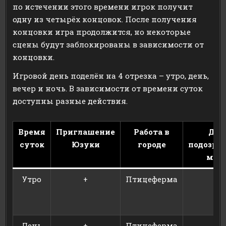
по истечении этого времени игрок получит
одну из четырёх концовок. После получения
концовки игра продолжится, но некоторые
сцены будут заблокированы в зависимости от
концовки.
Игровой день поделён на 4 отрезка – утро, день,
вечер и ночь. В зависимости от времени суток
доступны разные действия.
Время
Приглашение
Работа в
Дос
суток
Юзуки
городе
подозри
маг
Утро
+
Птицеферма
День
+
Птицеферма