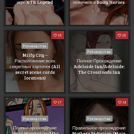
игре NTR Legend
новичков в Booty Heroes
15
15
Posted
Руководства
Posted
in
Руководства
Milfy City –
in
Расположение всех
Полное Прохождение
секретных карточек (All
Adelaide Inn/Adelaide:
secret scene cards
The Crossroads Inn
locations)
17
14
Posted
Posted
Руководства
Руководства
in
in
Полное прохождение
Правильное прохождение
Jerry Wanker and the
Mothers Seduction (Main