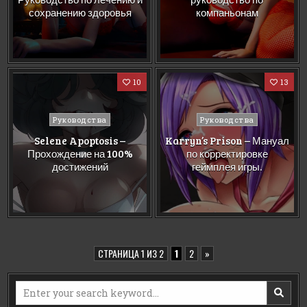
сохранению здоровья
компаньонам
10
13
Posted
Posted
Руководства
Руководства
in
in
Selene Apoptosis –
Karryn’s Prison – Мануал
Прохождение на 100%
по корректировке
достижений
геймплея игры.
СТРАНИЦА 1 ИЗ 2
1
2
»
Search
for: