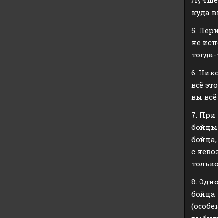
куда в
5. Пер
не исп
тогда-
6. Ник
всё эт
вы всё
7. При
бойцы 
бойца,
с нево
только
8. Одн
бойца 
(особе
выбить