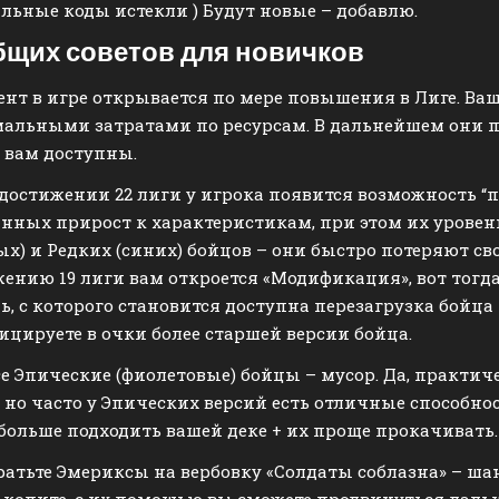
льные коды истекли ) Будут новые – добавлю.
бщих советов для новичков
тент в игре открывается по мере повышения в Лиге. Ва
льными затратами по ресурсам. В дальнейшем они по
 вам доступны.
 достижении 22 лиги у игрока появится возможность “
нных прирост к характеристикам, при этом их уровен
ых) и Редких (синих) бойцов – они быстро потеряют св
ению 19 лиги вам откроется «Модификация», вот тогда 
ь, с которого становится доступна перезагрузка бойца
цируете в очки более старшей версии бойца.
все Эпические (фиолетовые) бойцы – мусор. Да, практи
 но часто у Эпических версий есть отличные способно
больше подходить вашей деке + их проще прокачивать.
тратьте Эмериксы на вербовку «Солдаты соблазна» – ш
копите, с их помощью вы сможете продвинуться дальш