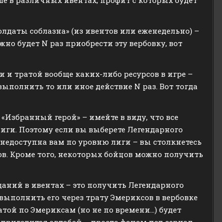
олдаты соблазна» (из ивентов или еженедельно) –
жно будет N раз приобрести эту вербовку, вот
 и тратой вообще каких-либо ресурсов в игре –
выполнить то или иное действие N раз. Вот тогда
«Избранный герой» – имейте в виду, что все
иги. Поэтому если вы выберете Легендарного
ё недоступна вам по уровню лиги – вы столкнетесь
в. Кроме того, некоторых бойцов можно получить
даний в ивентах – это получить Легендарного
 выполнить его через трату Эмериксов в вербовке
атой по Эмериксам (но не по времени…) будет
м пригодится автобой – просто фоном под сериал