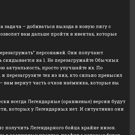
ша задача – добиваться выхода в новую лигу с
зволят вам дальше пройти в ивентах, которые
перезагружать” персонажей. Они получают
ь скидывается на 1. Не перезагружайте Обычных
ою актуальность, просто улучшайте их. По
и перезагрузите тех из них, кто сильно превысил
 – вам вернут часть очков наёмника, которые вы
чески всегда Легендарные (оранжевые) версии будут
сти, которых у Легендарных нет. И ситуативно они
анс получить Легендарного бойца крайне низок.
е в различных ивентах, профит с которых будет