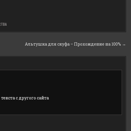
СТВА
Альтушка для скуфа – Прохождение на 100% →
екста с другого сайта