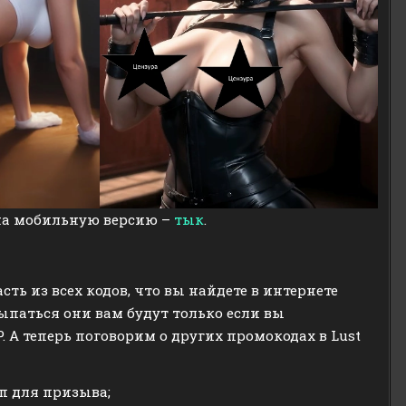
 на мобильную версию –
тык
.
ть из всех кодов, что вы найдете в интернете
ыпаться они вам будут только если вы
 А теперь поговорим о других промокодах в Lust
ип для призыва;