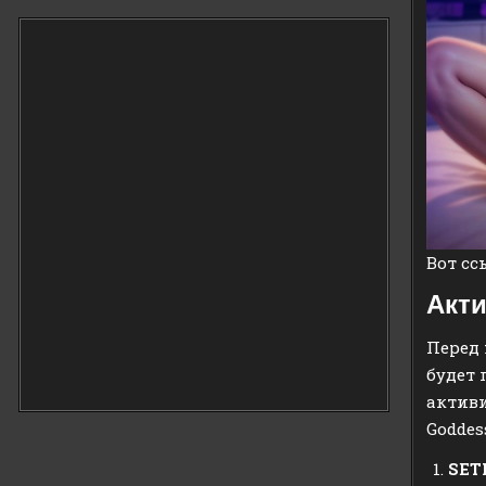
Вот сс
Акт
Перед 
будет 
активи
Goddes
SET