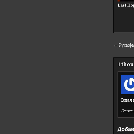
Last Ho
Нави
← Русифик
по
запи
1 thou
Внача
Ответ
Добав