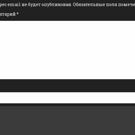
рес email не будет опубликован.
Обязательные поля поме
нтарий
*
ранить моё имя, email и адрес сайта в этом браузере для