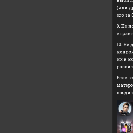
(или д
его за
9. Не 
играет
10. Не
непрох
их в э
развит
Если х
матери
вводит