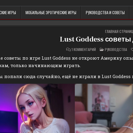
СКИЕ ИГРЫ
МОБИЛЬНЫЕ ЭРОТИЧЕСКИЕ ИГРЫ
РУКОВОДСТВА И СОВЕТЫ
ГЛАВНАЯ СТРАНИ
Lust Goddess советы
К
POSTED
1 КОММЕНТАРИЙ
РУКОВОДСТВА
ЗАПИСИ
IN
LUST
 советы по игре Lust Goddess не откроют Америку оп
GODDESS
СОВЕТЫ
кам, только начинающим играть.
ДЛЯ
НОВИЧКОВ
ы попали сюда случайно, ещё не играли в Lust Goddess