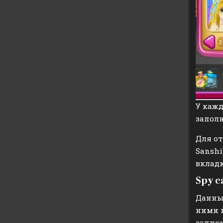
У кажд
заполн
Для от
Sanshi
вкладк
Spy 
Данный
ними н
запис