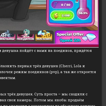
м девушка пойдёт с вами на поединок, придётся
азнить первых трёх девушек (Cherri, Lola и
азлочен режим поединков (pvp), а так же откроется
эвентам.
х трёх девушек. Суть проста – мы сходили с
евах свои камеры. Потом мы якобы продаём
ые по аналогии с ускорением из обычного режима