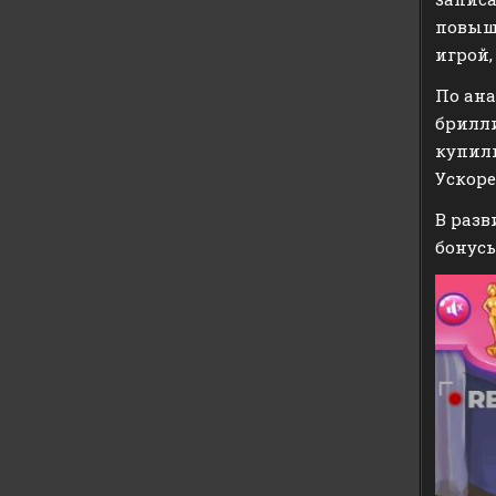
повыша
игрой,
По ана
брилли
купили
Ускоре
В разв
бонусы