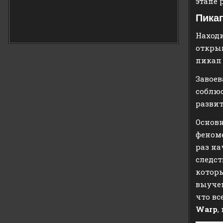
этапе 
Пика
Находи
открыв
пикап
Завоев
соблюс
развит
Основн
феноме
раз на
следст
которы
выучен
что вс
Warp
,