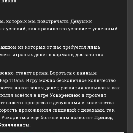
 пикап.
мы, которых мы повстречали. Девушки
х условий, как правило это условие – успешный
каждом из которых от нас требуется лишь
ммы игровых денег в кармане, достаточно
енно, станет время. Бороться с данным
ap Titans. Игру можно бесконечное количество
рости накопления денег, развития навыков и как
нкция зовётся в игре
Ускорением
и процент
 от вашего прогресса с девушками и количества
корость прохождения свиданий с девахами, так
. Ускориться ещё больше нам позволит
Привод
Бриллианты
.