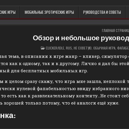
СКИЕ ИГРЫ
МОБИЛЬНЫЕ ЭРОТИЧЕСКИЕ ИГРЫ
РУКОВОДСТВА И СОВЕТЫ
ГЛАВНАЯ СТРАНИ
Обзор и небольшое руководс
POSTED
CLICKER/IDLE
,
RUS
,
НЕ СОВЕТУЮ
,
ОБЫЧНАЯ ИГРА
,
ФАПАБ
IN
ая тема, в описании к игре жанр – кликер, симулятор 
тся как к одному, так и к другому. Лично я дал бы эт
ный для бесплатных мобильных игр.
м и целом сразу скажу, что игра мне зашла, неплохой
чески нулевой фапабельностью ввиду избранного визуа
, то есть как к развлекательному контенту…Не стоит с
ь хорошей только потому, что её аналоги ещё хуже.
нка: