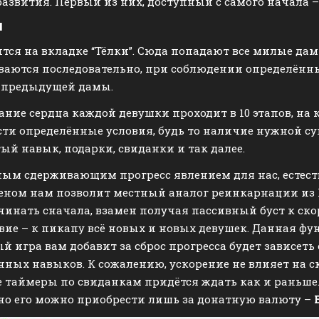
развития. Первый из них, доступный с самого начала –
п
тся на вкладке “Тёлки”. Сюда попадают все милые да
аются последовательно, при соблюдении определённы
 предыдущей дамы.
ание сердца каждой девушки проходит в 10 этапов, на 
ти определённые условия, будь то наличие нужной су
ый навык, подарки, свиданки и так далее.
ым сдерживающим прогресс явлением для нас, естеств
ном нам позволит местный аналог реинкарнации из F
чинать сначала, взамен получая пассивный буст к ско
вие – к пикапу всё новых и новых девушек. Данная фу
й игра вам добавит за сброс прогресса будет зависеть
ных навыков. К сожалению, ускорение не влияет на с
е таймеры по свиданкам придётся ждать как и раньше
 но его можно приобрести лишь за донатную валюту –