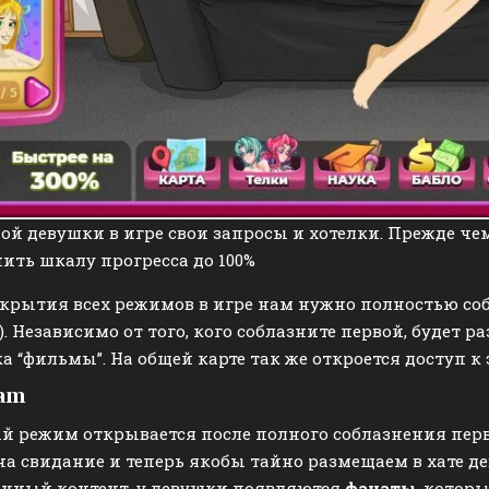
ой девушки в игре свои запросы и хотелки. Прежде че
ить шкалу прогресса до 100%
крытия всех режимов в игре нам нужно полностью собл
). Независимо от того, кого соблазните первой, будет р
а “фильмы”. На общей карте так же откроется доступ к 
cam
 режим открывается после полного соблазнения первы
а свидание и теперь якобы тайно размещаем в хате д
анный контент, у девушки появляются
фанаты
, котор