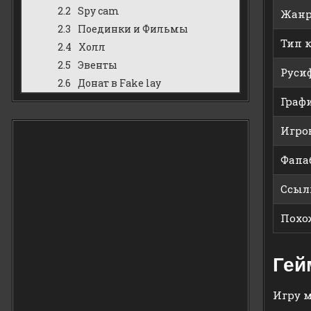
Spy cam
Жан
Поединки и Фильмы
Тип 
Холл
Эвенты
Руси
Донат в Fake lay
Граф
Игро
Фапа
Ссыл
Похо
Гей
Игру м