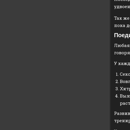
удвоен
Так же
пока д
Поед
Любая 
говоря
У кажд
Секс
Вовл
Хит
Вын
раст
Развив
тренир