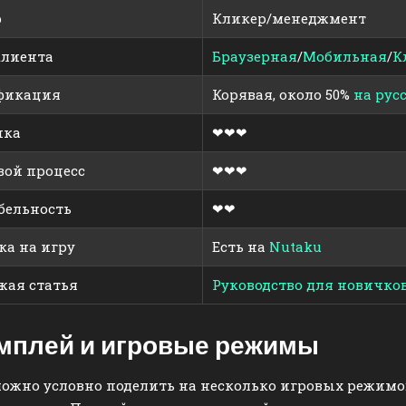
р
Кликер/менеджмент
клиента
Браузерная
/
Мобильная
/
К
фикация
Корявая, около 50%
на рус
ика
❤❤❤
вой процесс
❤❤❤
бельность
❤❤
ка на игру
Есть на
Nutaku
жая статья
Руководство для новичков
мплей и игровые режимы
ожно условно поделить на несколько игровых режимо