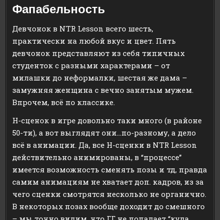
Фапабельность
Девчонок в NTR Lesson всего шесть,
практически на любой вкус и цвет. Пять
девчонок представляют из себя типичных
студенток с разными характерами – от
милашки до неформалки, шестая же дама –
замужняя женщина с вечно занятым мужем.
Впрочем, всё по классике.
H-сценок в игре довольно таки много (в районе
50-ти), а вот выглядят они…по-разному, а дело
всё в анимации. Да, все H-сценки в NTR Lesson
действительно анимированы, в “процессе”
имеется возможность сменять позы и тд, правда
самим анимациям не хватает доп. кадров, из за
чего сценки смотрятся несколько не органично.
В некоторых позах вообще доходит до смешного
– мы точно видим, что ГГ не попадает “куда