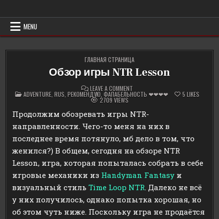
Skip
Erowind
Обзоры и руководства на эротические игры
to
content
MENU
ГЛАВНАЯ СТРАНИЦА
Обзор игры NTR Lesson
ON
LEAVE A COMMENT
POSTED
ОБЗОР
ADVENTURE
,
RUS
,
РЕКОМЕНДУЮ
,
ФАПАБЕЛЬНОСТЬ ❤❤❤❤
5
LIKES
IN
ИГРЫ
2709
VIEWS
NTR
LESSON
Продолжим обозревать игры NTR-
направленности. Чего-то меня на них в
последнее время потянуло, мб дело в том, что
женился?) В общем, сегодня на обзоре NTR
Lesson, игра, которая попыталась собрать в себе
игровые механики из
Handyman Fantasy
и
визуальный стиль
Time Loop NTR
. Далеко не всё
у них получилось, однако попытка хорошая, но
об этом чуть ниже. Поскольку игра не продаётся