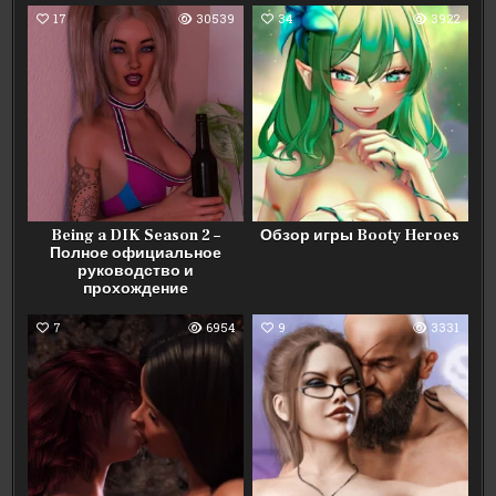
17
30539
34
3922
Being a DIK Season 2 –
Обзор игры Booty Heroes
Полное официальное
руководство и
прохождение
7
6954
9
3331