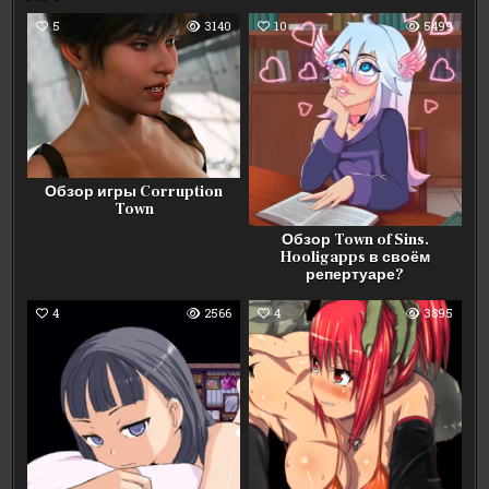
5
3140
10
5499
Обзор игры Corruption
Town
Обзор Town of Sins.
Hooligapps в своём
репертуаре?
4
2566
4
3895