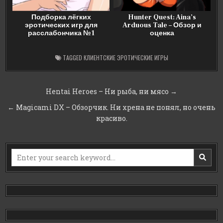
Подборка лёгких
Hunter Quest: Aina’s
эротических игр для
Arduous Tale – Обзор и
расслабончика №1
оценка
TAGGED
КЛИЕНТСКИЕ ЭРОТИЧЕСКИЕ ИГРЫ
Навигация
Hentai Heroes – Ни рыба, ни мясо →
по
← Magicami DX – Обзорчик. Ни хрена не понял, но очень
записям
красиво.
Search
for: