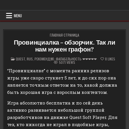
Skip
Erowind
Обзоры и руководства на эротические игры
to
content
MENU
ГЛАВНАЯ СТРАНИЦА
Провинциалка – обзорчик. Так ли
нам нужен графон?
POSTED
QUEST
,
RUS
,
РЕКОМЕНДУЮ
,
ФАПАБЕЛЬНОСТЬ ❤❤❤❤❤
8
LIKES
IN
5071
VIEWS
“Провинциалке” с момента ранних релизов
игры уже скоро стукнет 5 лет, и до сих пор она
является точным ответом на то, какой должна
быть хорошая игра с взрослым контентом.
Игра абсолютно бесплатна и по сей день
активно развивается небольшой группой
разработчиков на движке Quest Soft Player. Для
тех, кто никогда не играл в подобные игры,