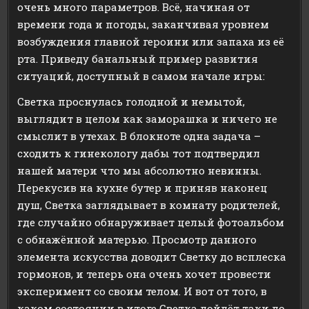
очень много параметров. Всё, начиная от
времени года и погоды, заканчивая уровнем
возбуждения главной героини или запаха из её
рта. Приведу банальный пример развития
ситуаций, доступный в самом начале игры:
Светка проснулась голодной и немытой,
выглядит в целом как заморашка и ничего не
смыслит в утехах. В блокноте одна задача –
сходить к гинекологу дабы тот подтвердил
нашей матери что мы абсолютно невинны.
Перекусив на кухне бутер и приняв наконец
душ, Светка заглядывает в комнату родителей,
где случайно обнаруживает целый фотоальбом
с обнажённой матерью. Просмотр данного
элемента искусства доводит Светку до всплеска
гормонов, и теперь она очень хочет провести
эксперимент со своим телом. И вот от того, в
каком состоянии в итоге Светка дойдёт таки до