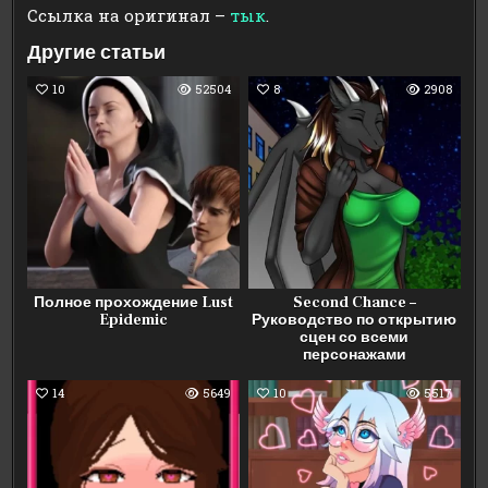
Ссылка на оригинал –
тык
.
Другие статьи
10
52504
8
2908
Полное прохождение Lust
Second Chance –
Epidemic
Руководство по открытию
сцен со всеми
персонажами
14
5649
10
5517