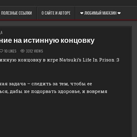
ПОЛЕЗНЫЕ ССЫЛКИ
О САЙТЕ И АВТОРЕ
❤ ЛЮБИМЫЙ МАГАЗИН ❤
ЦА
дение на истинную концовку
10
LIKES
3312
VIEWS
нную концовку в игре Natsuki’s Life In Prison :3
ая задача – следить за тем, чтобы ее
ся, дабы не подорвать здоровье, и вовремя