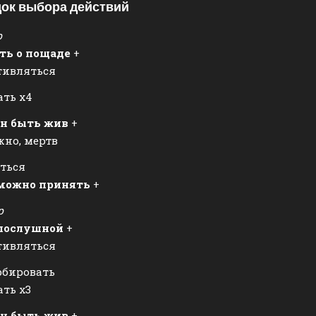
ок выбора действий
р
ть о пощаде
+
тивляться
ать х4
н быть жив
+
но, мертв
ться
можно принять
+
р
послушной
+
тивляться
рбировать
ть х3
н быть жив
+