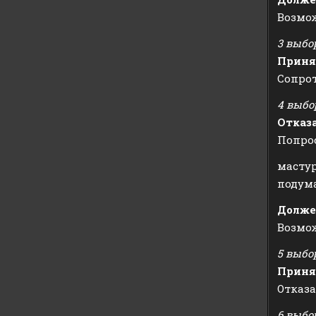
Возмож
3 выбо
Приня
Сопро
4 выбо
Отказ
Попро
масту
подума
Долже
Возмож
5 выбо
Приня
Отказа
6 выбо