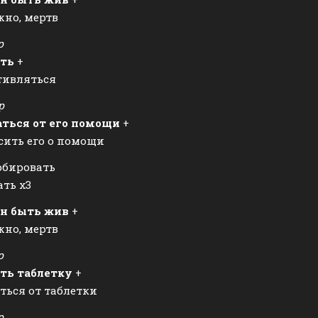
но, мертв
р
ть
+
тивляться
р
аться от его помощи
+
сить его о помощи
рбировать
ть х3
н быть жив
+
но, мертв
р
ть таблетку
+
ться от таблетки
р