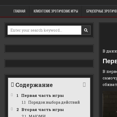
Skip
Erowind
Обзоры и руководства на эротические игры
to
ГЛАВНАЯ
КЛИЕНТСКИЕ ЭРОТИЧЕСКИЕ ИГРЫ
БРАУЗЕРНЫЕ ЭРОТИЧЕ
content
Search
for:
В данн
Перв
В перв
самочу
Содержание
сбиват
Первая часть игры
Порядок выбора действий
Вторая часть игры
МАЮМИ