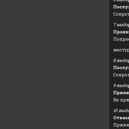
Послу
Сопрот
7 выбо
Прояв
Попро
мастур
8 выбо
Послу
Сопро
9 выбо
Приня
Не пр
10 выб
Отказ
Приня