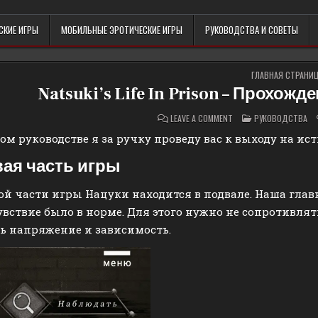
СКИЕ ИГРЫ
МОБИЛЬНЫЕ ЭРОТИЧЕСКИЕ ИГРЫ
РУКОВОДСТВА И СОВЕТЫ
ГЛАВНАЯ СТРАНИ
Natsuki’s Life In Prison – Прохож
ON
POSTED
LEAVE A COMMENT
РУКОВОДСТВА
NATSUKI’S
IN
LIFE
ом руководстве я за ручку проведу вас к выходу на исти
IN
PRISON
–
ая часть игры
ПРОХОЖДЕНИЕ
НА
ИСТИННУЮ
ой части игры Нацуки находится в подвале. Наша главн
КОНЦОВКУ
вствие было в норме. Для этого нужно не сопротивлять
ь напряжение и зависимость.