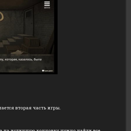
ается вторая часть игры.
да на истинную концовку нужно найти все