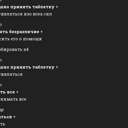
шно принять таблетку
+
ивляться изо всех сил
р
ить безразличие
+
сить его о помощи
бировать х4
р
шно принять таблетку
+
тивляться
р
ть все
+
инимать все
ор
аться
+
ть