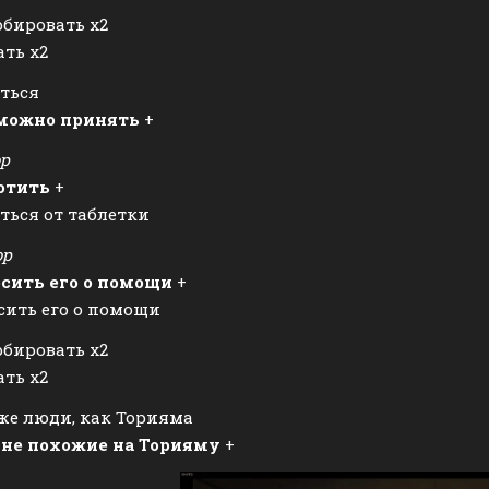
бировать х2
ть х2
ться
можно принять
+
ор
отить
+
ться от таблетки
ор
осить его о помощи
+
сить его о помощи
бировать х2
ть х2
же люди, как Торияма
 не похожие на Торияму
+