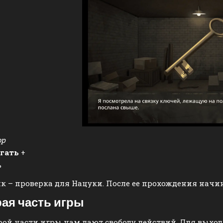
ор
егать
+
ь
 – проверка для Нацуки. После ее прохождения начин
ая часть игры
рой части игры нам дают свободу действий. Для выхо