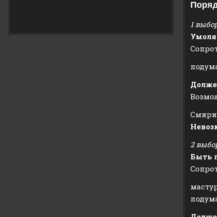
Поряд
1 выбо
Умоля
Сопро
подум
Долже
Возмож
Смири
Невоз
2 выбо
Быть 
Сопро
масту
подума
Долже