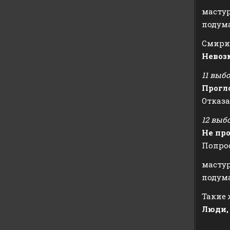
мастур
подума
Смири
Невоз
11 выб
Прогл
Отказа
12 выб
Не пр
Попро
мастур
подума
Такие 
Люди,