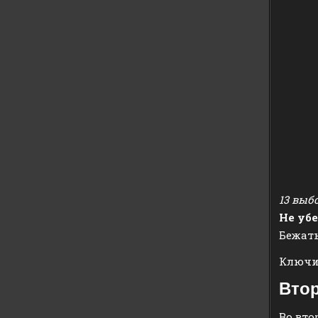
13 выб
Не уб
Бежат
Ключик
Втор
Во вто