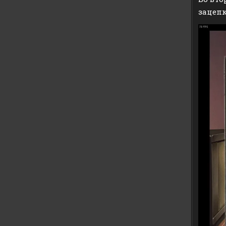
зацепк