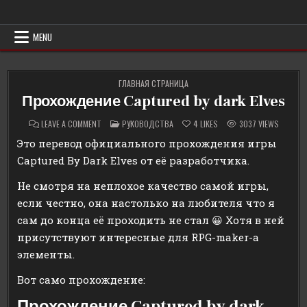
Skip
Erowind
Обзоры и руководства на эротические игры
to
content
MENU
ГЛАВНАЯ СТРАНИЦА
Прохождение Captured by dark Elves
ON
POSTED
LEAVE A COMMENT
РУКОВОДСТВА
4
LIKES
3037
VIEWS
ПРОХОЖДЕНИЕ
IN
CAPTURED
Это перевод официального прохождения игры
BY
DARK
Captured By Dark Elves от её разработчика.
ELVES
Не смотря на неплохое качество самой игры,
если честно, она настолько на любителя что я
сам до конца её проходить не стал 😀 Хотя в ней
присутствуют интересные для RPG-maker-а
элементы.
Вот само прохождение:
Прохождение Captured by dark