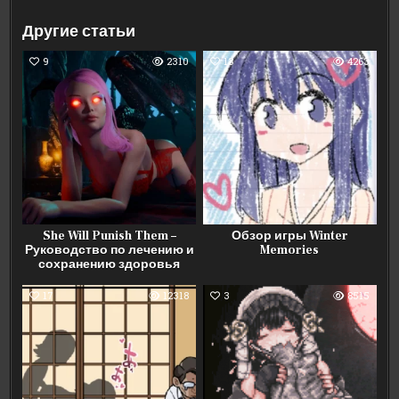
Другие статьи
9
2310
13
4263
She Will Punish Them –
Обзор игры Winter
Руководство по лечению и
Memories
сохранению здоровья
17
12318
3
8515