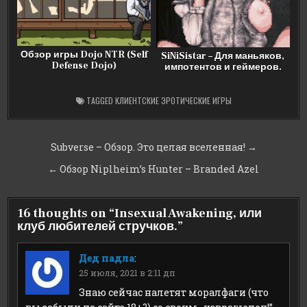
Обзор игры Dojo NTR (Self
SiNiSistar – Для маньяков,
Defense Dojo)
импотентов и геймеров.
TAGGED
КЛИЕНТСКИЕ ЭРОТИЧЕСКИЕ ИГРЫ
Навигация
Subverse – Обзор. Это целая вселенная! →
по
← Обзор Niplheim’s Hunter – Branded Azel
записям
16 thoughts on “
Insexual Awakening, или
клуб любителей стручков.
”
Дед падла
:
25 июля, 2021 в 2:11 дп
Знаю сейчас налетят моралфаги (что