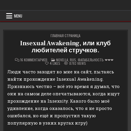
Skip
Erowind
Обзоры и руководства на эротические игры
to
content
MENU
ГЛАВНАЯ СТРАНИЦА
Insexual Awakening, или клуб
любителей стручков.
К
POSTED
16 КОММЕНТАРИЕВ
NOVELLA
,
RUS
,
ФАПАБЕЛЬНОСТЬ ❤❤❤
ЗАПИСИ
IN
4
LIKES
8793
VIEWS
INSEXUAL
AWAKENING,
Люди часто заходят ко мне на сайт, пытаясь
ИЛИ
КЛУБ
найти прохождение Insexual Awakening.
ЛЮБИТЕЛЕЙ
СТРУЧКОВ.
Признаюсь честно – всё это время я думал, что
они на самом деле опечатываются, когда ищут
прохождение на Insexsity. Какого было моё
удивление, когда оказалось, что я не просто
ошибался, но ещё и пропустил такую
популярную в узких кругах игру)