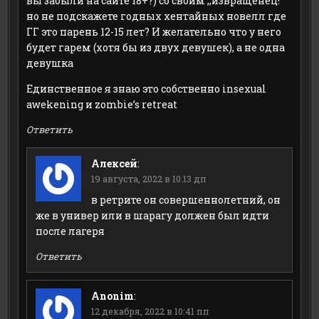
вы забыли на сайте 18+?) со своим ,,извращенец!”
но не подскажете годных хентайных новелл где
ГГ это парень 12-15 лет? И желательно что у него
будет гарем (хотя бы из двух девушек), а не одна
девушка
Единственное я знаю это собственно insexual
awekening и zombie’s retreat
Ответить
Алексей
:
19 августа, 2022 в 10:13 дп
в ретрите он совершеннолетний, он
же в универ или в шарагу должен был идти
после лагеря
Ответить
Anonim
:
12 декабря, 2022 в 10:41 пп