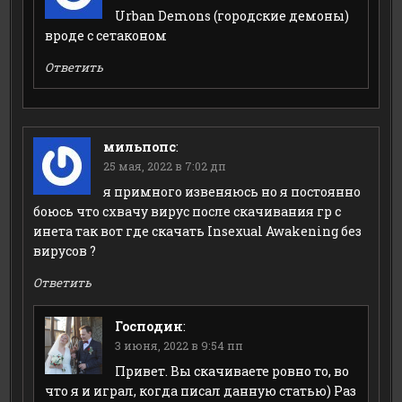
Urban Demons (городские демоны)
вроде с сетаконом
Ответить
мильпопс
:
25 мая, 2022 в 7:02 дп
я примного извеняюсь но я постоянно
боюсь что схвачу вирус после скачивания гр с
инета так вот где скачать Insexual Awakening без
вирусов ?
Ответить
Господин
:
3 июня, 2022 в 9:54 пп
Привет. Вы скачиваете ровно то, во
что я и играл, когда писал данную статью) Раз